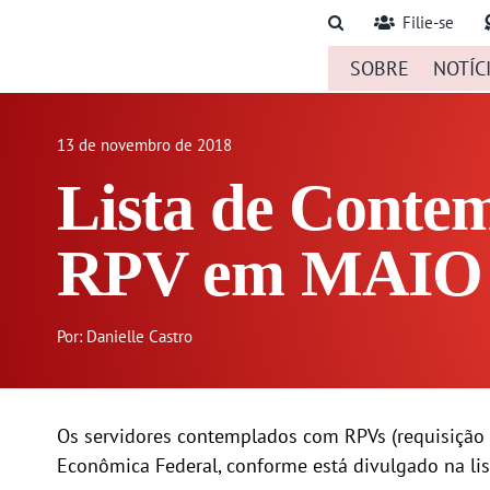
Ir
Filie-se
para
SOBRE
NOTÍC
o
conteúdo
13 de novembro de 2018
Lista de Conte
RPV em MAIO 
Por: Danielle Castro
Os servidores contemplados com RPVs (requisição 
Econômica Federal, conforme está divulgado na list