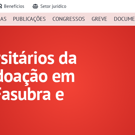
Benefícios
Setor jurídico
IAS
PUBLICAÇÕES
CONGRESSOS
GREVE
DOCUME
sitários da
doação em
Fasubra e