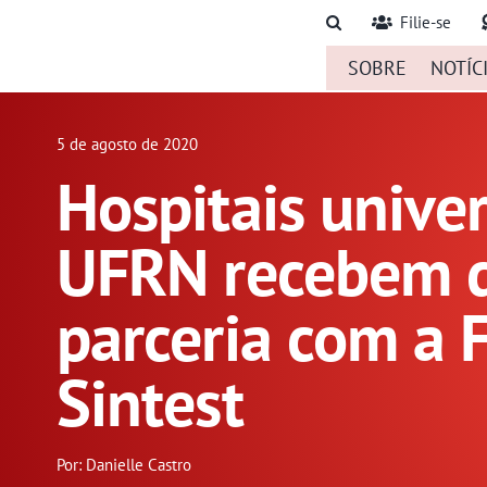
Ir
Filie-se
para
SOBRE
NOTÍC
o
conteúdo
5 de agosto de 2020
Hospitais univer
UFRN recebem 
parceria com a 
Sintest
Por: Danielle Castro