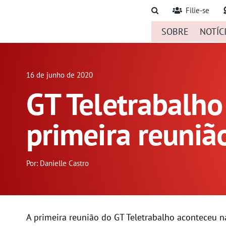
Ir
Filie-se
para
SOBRE
NOTÍC
o
conteúdo
16 de junho de 2020
GT Teletrabalho 
primeira reuniã
Por: Danielle Castro
A primeira reunião do GT Teletrabalho aconteceu n