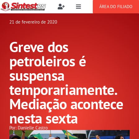
Ir
ÁREA DO FILIADO
Toggle
Toggle
para
Navigation
Navigation
Buscar
o
21 de fevereiro de 2020
SOBRE
resultados
conteúdo
para:
Greve dos
NOTÍCIAS
Filie-se
petroleiros é
PUBLICAÇÕES
Benefícios
suspensa
temporariamente.
CONGRESSOS
Setor jurídico
Mediação acontece
GREVE
nesta sexta
DOCUMENTOS
Por: Danielle Castro