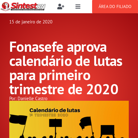
Ir
ÁREA DO FILIADO
Toggle
Toggle
para
Navigation
Navigation
Buscar
o
15 de janeiro de 2020
SOBRE
resultados
conteúdo
para:
Fonasefe aprova
NOTÍCIAS
Filie-se
calendário de lutas
PUBLICAÇÕES
Benefícios
para primeiro
trimestre de 2020
CONGRESSOS
Setor jurídico
Por: Danielle Castro
GREVE
DOCUMENTOS