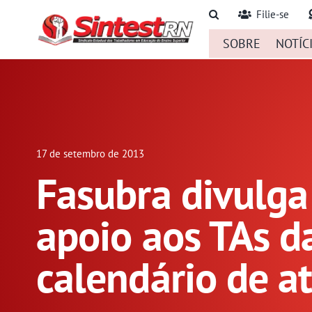
Ir
Filie-se
para
SOBRE
NOTÍC
o
conteúdo
17 de setembro de 2013
Fasubra divulg
apoio aos TAs d
calendário de a