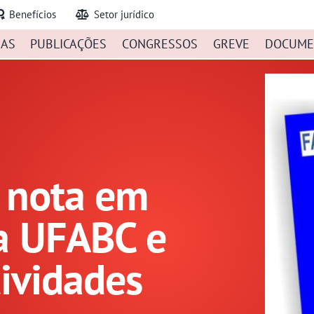
Benefícios
Setor jurídico
IAS
PUBLICAÇÕES
CONGRESSOS
GREVE
DOCUME
a nota em
a UFABC e
tividades