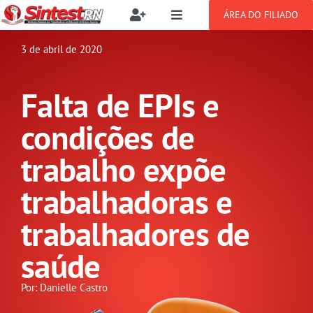
Ir
ÁREA DO FILIADO
Toggle
Toggle
para
Navigation
Navigation
Buscar
o
3 de abril de 2020
SOBRE
resultados
conteúdo
para:
Falta de EPIs e
NOTÍCIAS
Filie-se
condições de
PUBLICAÇÕES
Benefícios
trabalho expõe
trabalhadoras e
CONGRESSOS
Setor jurídico
trabalhadores de
GREVE
saúde
DOCUMENTOS
Por: Danielle Castro