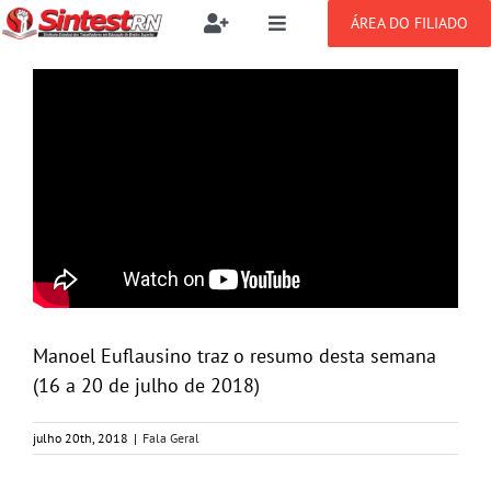
Ir
ÁREA DO FILIADO
Toggle
Toggle
para
Navigation
Navigation
Buscar
o
SOBRE
resultados
conteúdo
para:
NOTÍCIAS
Filie-se
PUBLICAÇÕES
Benefícios
CONGRESSOS
Setor jurídico
Manoel Euflausino traz o resumo desta semana
GREVE
(16 a 20 de julho de 2018)
julho 20th, 2018
|
Fala Geral
DOCUMENTOS