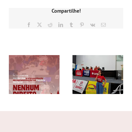
GALERIA
Compartilhe!
Facebook
X
Reddit
LinkedIn
Tumblr
Pinterest
Vk
E-
mail
Postagens Relacionadas