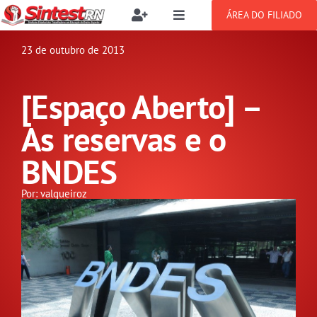
Ir
ÁREA DO FILIADO
Toggle
Toggle
para
Navigation
Navigation
Buscar
o
23 de outubro de 2013
SOBRE
resultados
conteúdo
para:
[Espaço Aberto] –
NOTÍCIAS
Filie-se
As reservas e o
PUBLICAÇÕES
Benefícios
BNDES
CONGRESSOS
Por: valqueiroz
Setor jurídico
GREVE
DOCUMENTOS