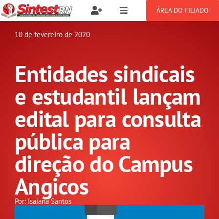
Ir
ÁREA DO FILIADO
Toggle
Toggle
para
Navigation
Navigation
Buscar
o
10 de fevereiro de 2020
SOBRE
resultados
conteúdo
para:
Entidades sindicais
NOTÍCIAS
Filie-se
e estudantil lançam
PUBLICAÇÕES
Benefícios
edital para consulta
pública para
CONGRESSOS
Setor jurídico
direção do Campus
GREVE
Angicos
DOCUMENTOS
Por: Isaiana Santos