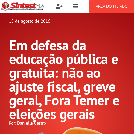
Ir
ÁREA DO FILIADO
Toggle
Toggle
para
Navigation
Navigation
Buscar
o
12 de agosto de 2016
SOBRE
resultados
conteúdo
para:
Em defesa da
NOTÍCIAS
Filie-se
educação pública e
PUBLICAÇÕES
Benefícios
gratuita: não ao
ajuste fiscal, greve
CONGRESSOS
Setor jurídico
geral, Fora Temer e
GREVE
eleições gerais
DOCUMENTOS
Por: Danielle Castro