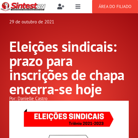
Ir
ÁREA DO FILIADO
Toggle
Toggle
para
Navigation
Navigation
Buscar
o
29 de outubro de 2021
SOBRE
resultados
conteúdo
para:
Eleições sindicais:
NOTÍCIAS
Filie-se
prazo para
PUBLICAÇÕES
Benefícios
inscrições de chapa
encerra-se hoje
CONGRESSOS
Setor jurídico
Por: Danielle Castro
GREVE
DOCUMENTOS