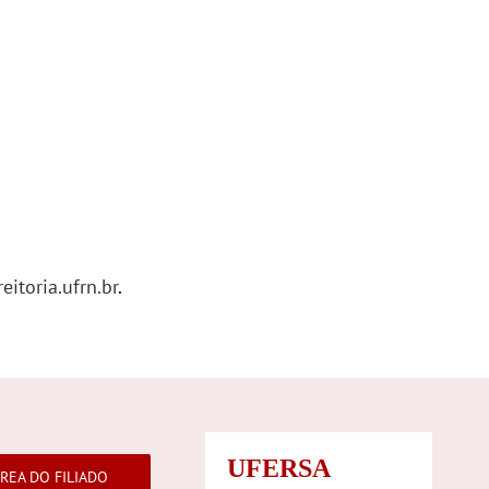
itoria.ufrn.br
.
UFERSA
REA DO FILIADO