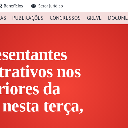
Benefícios
Setor jurídico
IAS
PUBLICAÇÕES
CONGRESSOS
GREVE
DOCUME
esentantes
trativos nos
riores da
nesta terça,