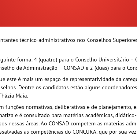
sentantes técnico-administrativos nos Conselhos Superiores
eguinte forma: 4 (quatro) para o Conselho Universitário –
Conselho de Administração – CONSAD e 2 (duas) para o Co
ue este é mais um espaço de representatividade da catego
elhos. Dentre os candidatos estão alguns coordenadores
Tházia Maia.
unções normativas, deliberativas e de planejamento, exe
tiza e é consultado para matérias acadêmicas, didático-ped
rsos nessas áreas. Ao CONSAD competem as matérias admini
 ressalvadas as competências do CONCURA, que por sua ve