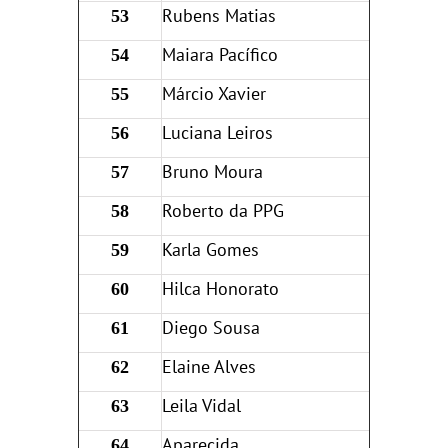
Rubens Matias
53
Maiara Pacífico
54
Márcio Xavier
55
Luciana Leiros
56
Bruno Moura
57
Roberto da PPG
58
Karla Gomes
59
Hilca Honorato
60
Diego Sousa
61
Elaine Alves
62
Leila Vidal
63
Aparecida
64