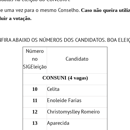
de uma vez para o mesmo Conselho.
Caso não queira utiliz
luir a votação.
FIRA ABAIXO OS NÚMEROS DOS CANDIDATOS. BOA ELEI
Número
no
Candidato
SIGEleição
CONSUNI (4 vagas)
Celita
10
Enoleide Farias
11
Christomyslley Romeiro
12
Aparecida
13