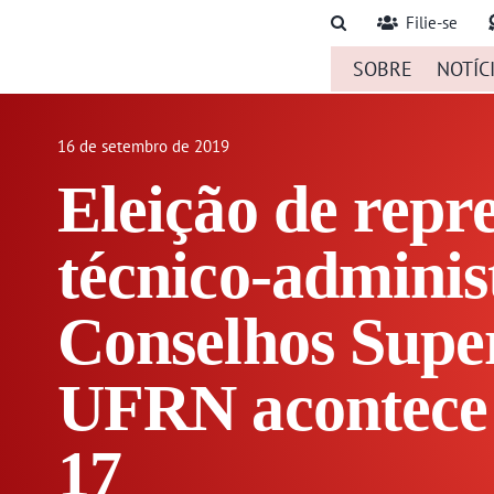
Ir
Filie-se
para
SOBRE
NOTÍC
o
conteúdo
16 de setembro de 2019
Eleição de repr
técnico-adminis
Conselhos Supe
UFRN acontece 
17