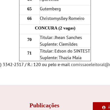
Gutemberg
65
Christomyslley Romeiro
66
CONCURA (2 vagas)
Titular: Jhean Sanches
70
Suplente: Clemildes
Titular: Edson do SINTEST
71
Suplente: Thazia Maia
4) 3342-2317 / R.: 120 ou pelo e-mail
comissaoeleitoral@re
Publicações
Á