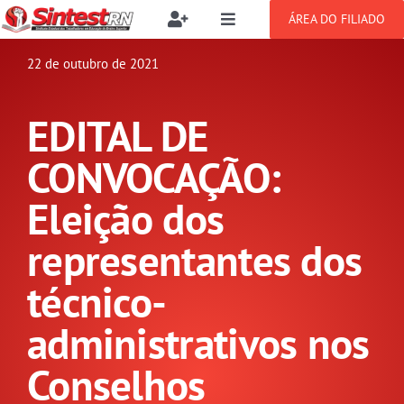
Ir
ÁREA DO FILIADO
Toggle
Toggle
para
Navigation
Navigation
Buscar
o
22 de outubro de 2021
SOBRE
resultados
conteúdo
para:
EDITAL DE
NOTÍCIAS
Filie-se
CONVOCAÇÃO:
PUBLICAÇÕES
Benefícios
Eleição dos
representantes dos
CONGRESSOS
Setor jurídico
técnico-
GREVE
administrativos nos
DOCUMENTOS
Conselhos