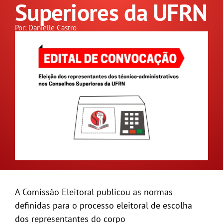
Superiores da UFRN
GALERIA
Por: Danielle Castro
A Comissão Eleitoral
publicou as normas
definidas para o processo eleitoral de escolha
dos representantes
do corp
o