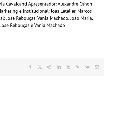
via Cavalcanti Apresentador: Alexandre Othon
keting e Institucional: Joás Letelier, Marcos
al: José Rebouças, Vânia Machado, João Maria,
 – José Rebouças e Vânia Machado
Facebook
X
Reddit
LinkedIn
Tumblr
Pinterest
Vk
E-
mail