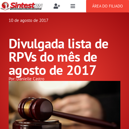
Ir
ÁREA DO FILIADO
Toggle
Toggle
para
Navigation
Navigation
Buscar
o
10 de agosto de 2017
SOBRE
resultados
conteúdo
para:
Divulgada lista de
NOTÍCIAS
Filie-se
RPVs do mês de
PUBLICAÇÕES
Benefícios
agosto de 2017
CONGRESSOS
Por: Danielle Castro
Setor jurídico
GREVE
DOCUMENTOS