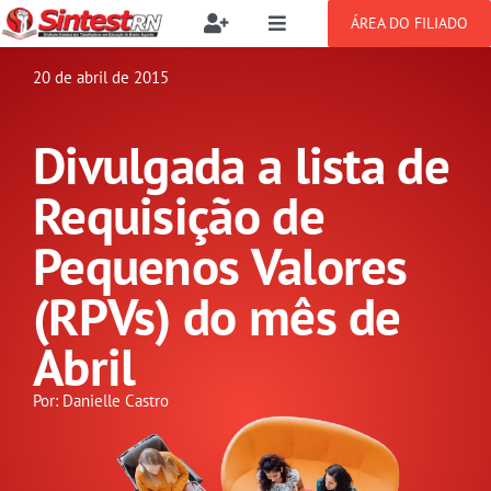
Ir
ÁREA DO FILIADO
Toggle
Toggle
para
Navigation
Navigation
Buscar
o
20 de abril de 2015
SOBRE
resultados
conteúdo
para:
Divulgada a lista de
NOTÍCIAS
Filie-se
Requisição de
PUBLICAÇÕES
Benefícios
Pequenos Valores
(RPVs) do mês de
CONGRESSOS
Setor jurídico
Abril
GREVE
Por: Danielle Castro
DOCUMENTOS