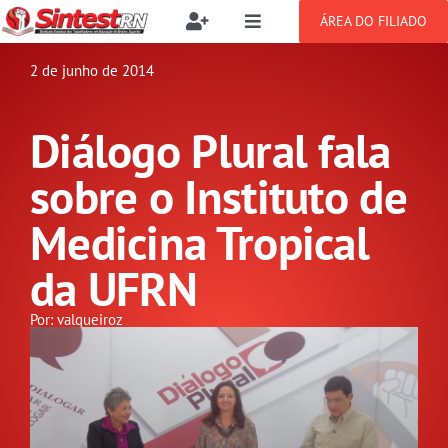
Ir
ÁREA DO FILIADO
Toggle
Toggle
para
Navigation
Navigation
Buscar
o
2 de junho de 2014
SOBRE
resultados
conteúdo
para:
Diálogo Plural fala
NOTÍCIAS
Filie-se
sobre o Instituto de
PUBLICAÇÕES
Benefícios
Medicina Tropical
da UFRN
CONGRESSOS
Setor jurídico
Por: valqueiroz
GREVE
DOCUMENTOS