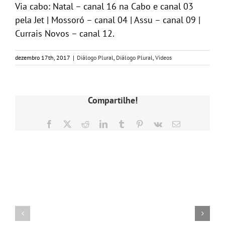
Via cabo: Natal – canal 16 na Cabo e canal 03
pela Jet | Mossoró – canal 04 | Assu – canal 09 |
Currais Novos – canal 12.
dezembro 17th, 2017
|
Diálogo Plural
,
Diálogo Plural
,
Videos
Compartilhe!
Facebook
X
Reddit
LinkedIn
Tumblr
Pinterest
Vk
E-
mail
Postagens Relacionadas