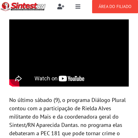
Ir
ÁREA DO FILIADO
Toggle
Toggle
para
Navigation
Navigation
Buscar
o
SOBRE
resultados
conteúdo
para:
NOTÍCIAS
Filie-se
PUBLICAÇÕES
Benefícios
CONGRESSOS
Setor jurídico
No último sábado (9), o programa Diálogo Plural
GREVE
contou com a participação de Rielda Alves
militante do Mais e da coordenadora geral do
DOCUMENTOS
Sintest/RN Aparecida Dantas. no programa elas
debateram a PEC 181 que pode tornar crime o