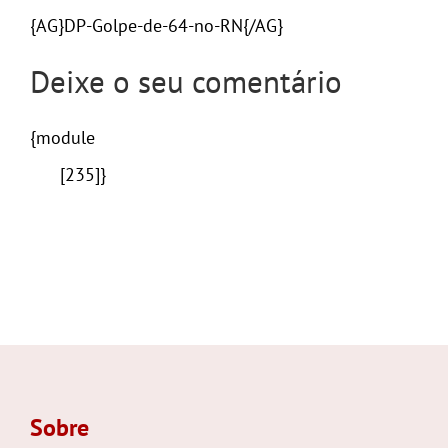
{AG}DP-Golpe-de-64-no-RN{/AG}
Deixe o seu comentário
{module
[235]}
Sobre