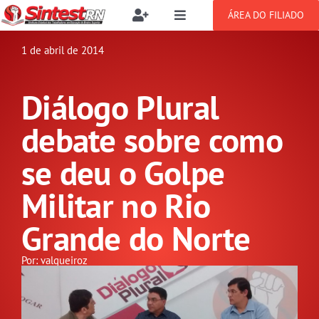
Ir
ÁREA DO FILIADO
Toggle
Toggle
para
Navigation
Navigation
Buscar
o
1 de abril de 2014
SOBRE
resultados
conteúdo
para:
Diálogo Plural
NOTÍCIAS
Filie-se
debate sobre como
PUBLICAÇÕES
Benefícios
se deu o Golpe
Militar no Rio
CONGRESSOS
Setor jurídico
Grande do Norte
GREVE
Por: valqueiroz
DOCUMENTOS