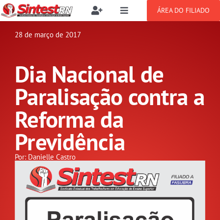
Ir
ÁREA DO FILIADO
Toggle
Toggle
para
Navigation
Navigation
Buscar
o
28 de março de 2017
SOBRE
resultados
conteúdo
para:
Dia Nacional de
NOTÍCIAS
Filie-se
Paralisação contra a
PUBLICAÇÕES
Benefícios
Reforma da
Previdência
CONGRESSOS
Setor jurídico
Por: Danielle Castro
GREVE
DOCUMENTOS