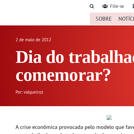
Ir
Filie-se
para
SOBRE
NOTÍC
o
conteúdo
2 de maio de 2012
Dia do trabalha
comemorar?
Por: valqueiroz
A crise econômica provocada pelo modelo que favo