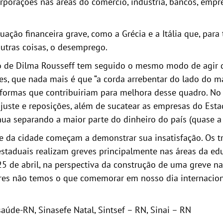
porações nas áreas do comércio, indústria, bancos, empre
ção financeira grave, como a Grécia e a Itália que, para 
outras coisas, o desemprego.
 Dilma Rousseff tem seguido o mesmo modo de agir do
es, que nada mais é que “a corda arrebentar do lado do m
ormas que contribuiriam para melhora desse quadro. No 
ajuste e reposições, além de sucatear as empresas do Estad
a separando a maior parte do dinheiro do país (quase a m
cidade começam a demonstrar sua insatisfação. Os trab
 estaduais realizam greves principalmente nas áreas da ed
5 de abril, na perspectiva da construção de uma greve na
ores não temos o que comemorar em nosso dia internacio
aúde-RN, Sinasefe Natal, Sintsef – RN, Sinai – RN