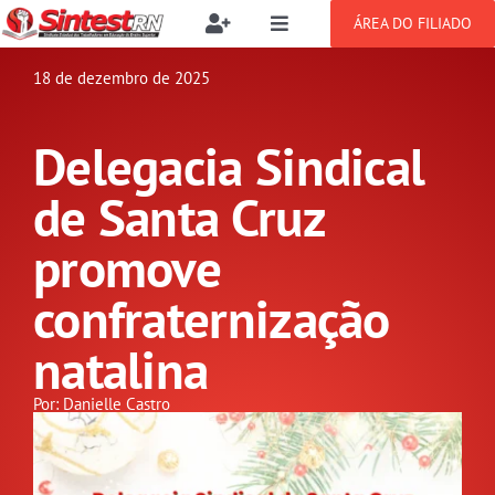
Ir
ÁREA DO FILIADO
Toggle
Toggle
para
Navigation
Navigation
Buscar
o
18 de dezembro de 2025
SOBRE
resultados
conteúdo
para:
Delegacia Sindical
NOTÍCIAS
Filie-se
de Santa Cruz
PUBLICAÇÕES
Benefícios
promove
confraternização
CONGRESSOS
Setor jurídico
natalina
GREVE
Por: Danielle Castro
DOCUMENTOS