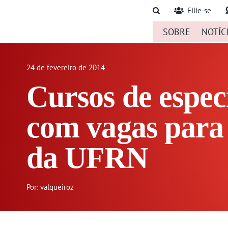
Ir
Filie-se
para
SOBRE
NOTÍC
o
conteúdo
24 de fevereiro de 2014
Cursos de espec
com vagas para 
da UFRN
Por: valqueiroz