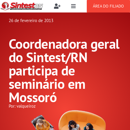
Ir
ÁREA DO FILIADO
Toggle
Toggle
para
Navigation
Navigation
Buscar
o
26 de fevereiro de 2013
SOBRE
resultados
conteúdo
para:
Coordenadora geral
NOTÍCIAS
Filie-se
do Sintest/RN
PUBLICAÇÕES
Benefícios
participa de
seminário em
CONGRESSOS
Setor jurídico
Mossoró
GREVE
Por: valqueiroz
DOCUMENTOS