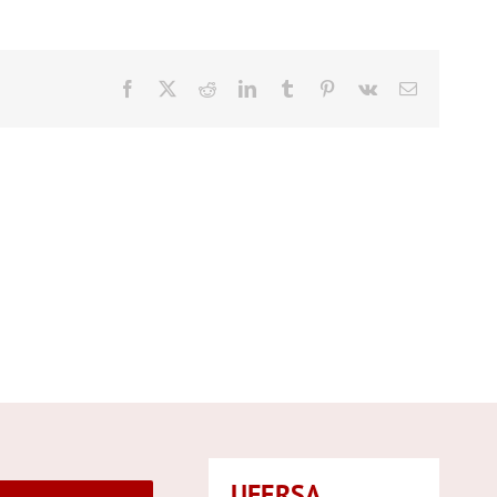
Facebook
X
Reddit
LinkedIn
Tumblr
Pinterest
Vk
E-
mail
UFERSA