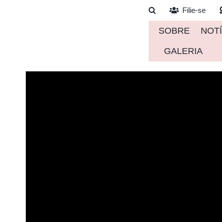
Ir
Filie-se
para
SOBRE
NOTÍ
o
conteúdo
GALERIA