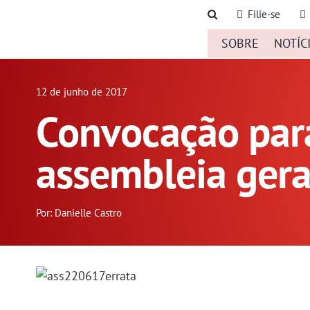
Ir
Filie-se
para
SOBRE
NOTÍC
o
conteúdo
12 de junho de 2017
Convocação par
assembleia ger
Por: Danielle Castro