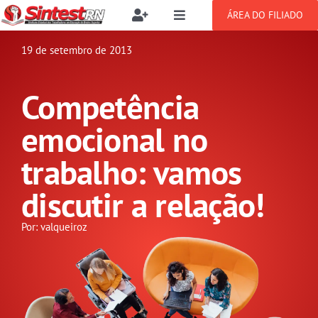
Ir
ÁREA DO FILIADO
Toggle
Toggle
para
Navigation
Navigation
Buscar
o
19 de setembro de 2013
SOBRE
resultados
conteúdo
para:
Competência
NOTÍCIAS
Filie-se
emocional no
PUBLICAÇÕES
Benefícios
trabalho: vamos
discutir a relação!
CONGRESSOS
Setor jurídico
Por: valqueiroz
GREVE
DOCUMENTOS