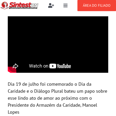
Ir
ÁREA DO FILIADO
Toggle
Toggle
para
Navigation
Navigation
Buscar
o
SOBRE
resultados
conteúdo
para:
NOTÍCIAS
Filie-se
PUBLICAÇÕES
Benefícios
CONGRESSOS
Setor jurídico
Dia 19 de julho foi comemorado o Dia da
GREVE
Caridade e o Diálogo Plural bateu um papo sobre
esse lindo ato de amor ao próximo com o
DOCUMENTOS
Presidente do Armazém da Caridade, Manoel
Lopes