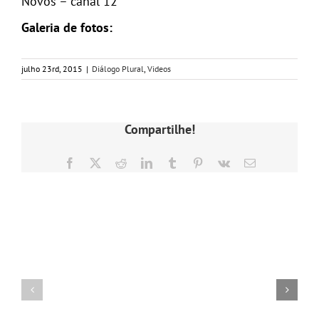
Novos – canal 12
Galeria de fotos:
julho 23rd, 2015
|
Diálogo Plural
,
Videos
Compartilhe!
Facebook
X
Reddit
LinkedIn
Tumblr
Pinterest
Vk
E-
mail
Postagens Relacionadas