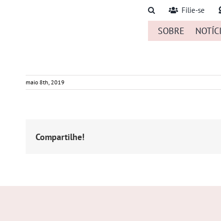
Ir
Filie-se
para
SOBRE
NOTÍC
o
conteúdo
maio 8th, 2019
Compartilhe!