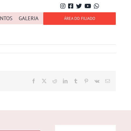
NTOS
GALERIA
ÁREA DO FILIADO
Facebook
X
Reddit
LinkedIn
Tumblr
Pinterest
Vk
E-
mail