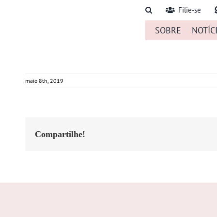
Ir
Filie-se
para
SOBRE
NOTÍC
o
conteúdo
maio 8th, 2019
Compartilhe!