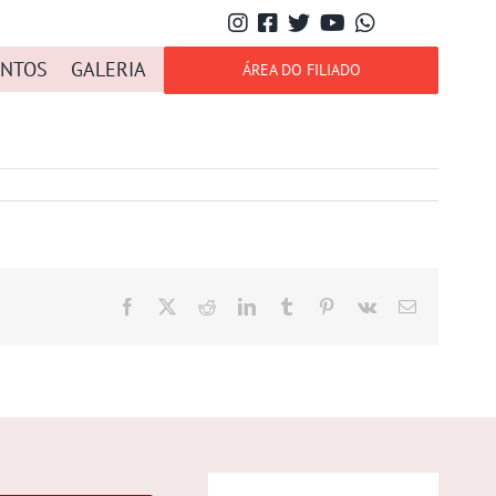
NTOS
GALERIA
ÁREA DO FILIADO
Facebook
X
Reddit
LinkedIn
Tumblr
Pinterest
Vk
E-
mail