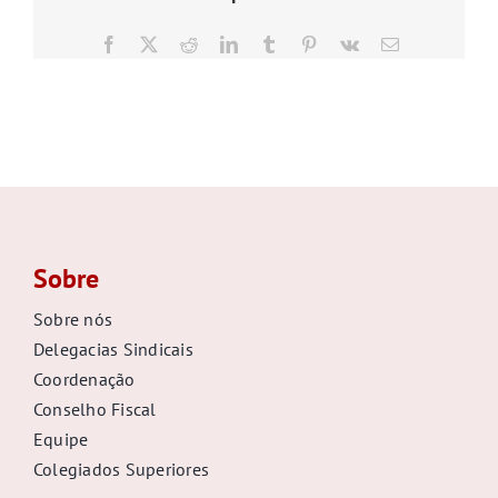
GALERIA
Facebook
X
Reddit
LinkedIn
Tumblr
Pinterest
Vk
E-
mail
Sobre
Sobre nós
Delegacias Sindicais
Coordenação
Conselho Fiscal
Equipe
Colegiados Superiores