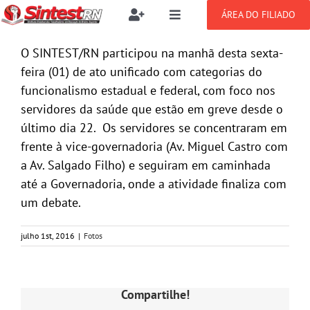
Ir
ÁREA DO FILIADO
Toggle
Toggle
para
Navigation
Navigation
Buscar
o
SOBRE
O SINTEST/RN participou na manhã desta sexta-
resultados
conteúdo
para:
feira (01) de ato unificado com categorias do
funcionalismo estadual e federal, com foco nos
NOTÍCIAS
Filie-se
servidores da saúde que estão em greve desde o
último dia 22. Os servidores se concentraram em
PUBLICAÇÕES
frente à vice-governadoria (Av. Miguel Castro com
Benefícios
a Av. Salgado Filho) e seguiram em caminhada
até a Governadoria, onde a atividade finaliza com
CONGRESSOS
Setor jurídico
um debate.
GREVE
julho 1st, 2016
|
Fotos
DOCUMENTOS
Compartilhe!