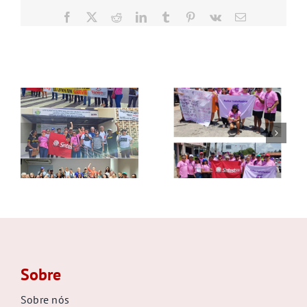
GALERIA
Facebook
X
Reddit
LinkedIn
Tumblr
Pinterest
Vk
E-
mail
Postagens Relacionadas
Sobre
Sobre nós