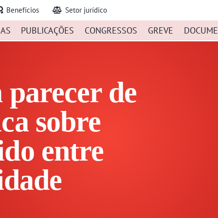
Benefícios
Setor jurídico
IAS
PUBLICAÇÕES
CONGRESSOS
GREVE
DOCUME
 parecer de
ca sobre
ido entre
tidade