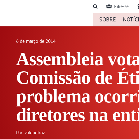
Ir
Filie-se
para
SOBRE
NOTÍC
o
conteúdo
6 de março de 2014
Assembleia vota
Comissão de Éti
problema ocorr
diretores na en
Por: valqueiroz