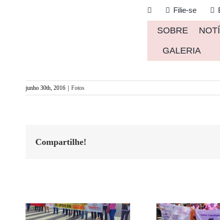
Ir
Filie-se
para
SOBRE
NOTÍ
o
conteúdo
GALERIA
junho 30th, 2016
|
Fotos
Compartilhe!
Postagens Relacionadas