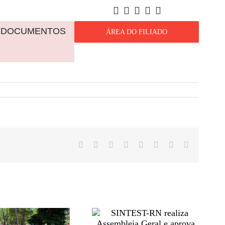
DOCUMENTOS
ÁREA DO FILIADO
Facebook
X
Reddit
LinkedIn
Tumblr
Pinterest
Vk
E-
mail