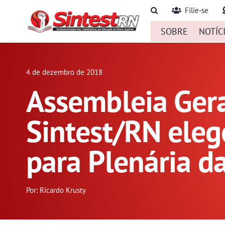
Ir
Filie-se
para
SOBRE
NOTÍC
o
conteúdo
4 de dezembro de 2018
Assembleia Ger
Sintest/RN eleg
para Plenária d
Por: Ricardo Krusty