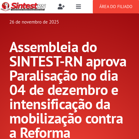
Ir
ÁREA DO FILIADO
Toggle
Toggle
para
Navigation
Navigation
Buscar
o
26 de novembro de 2025
SOBRE
resultados
conteúdo
para:
Assembleia do
NOTÍCIAS
Filie-se
SINTEST-RN aprova
PUBLICAÇÕES
Benefícios
Paralisação no dia
04 de dezembro e
CONGRESSOS
Setor jurídico
intensificação da
GREVE
mobilização contra
DOCUMENTOS
a Reforma