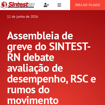
Ir
ÁREA DO FILIADO
Toggle
Toggle
para
Navigation
Navigation
Buscar
o
11 de junho de 2026
SOBRE
resultados
conteúdo
para:
Assembleia de
NOTÍCIAS
Filie-se
greve do SINTEST-
PUBLICAÇÕES
Benefícios
RN debate
avaliação de
CONGRESSOS
Setor jurídico
desempenho, RSC e
GREVE
rumos do
DOCUMENTOS
movimento