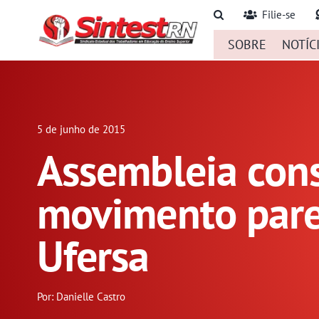
Ir
Filie-se
para
SOBRE
NOTÍC
o
conteúdo
5 de junho de 2015
Assembleia con
movimento pare
Ufersa
Por: Danielle Castro