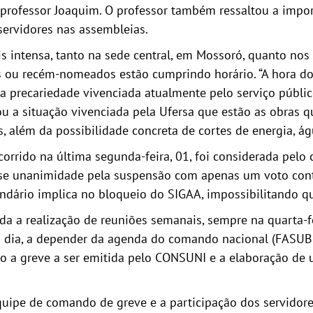
o professor Joaquim. O professor também ressaltou a impor
ervidores nas assembleias.
s intensa, tanto na sede central, em Mossoró, quanto nos
s ou recém-nomeados estão cumprindo horário. “A hora do
 a precariedade vivenciada atualmente pelo serviço públic
a situação vivenciada pela Ufersa que estão as obras q
 além da possibilidade concreta de cortes de energia, ág
corrido na última segunda-feira, 01, foi considerada pel
se unanimidade pela suspensão com apenas um voto cont
dário implica no bloqueio do SIGAA, impossibilitando qu
a a realização de reuniões semanais, sempre na quarta-fe
do dia, a depender da agenda do comando nacional (FASU
io a greve a ser emitida pelo CONSUNI e a elaboração de u
uipe de comando de greve e a participação dos servidores