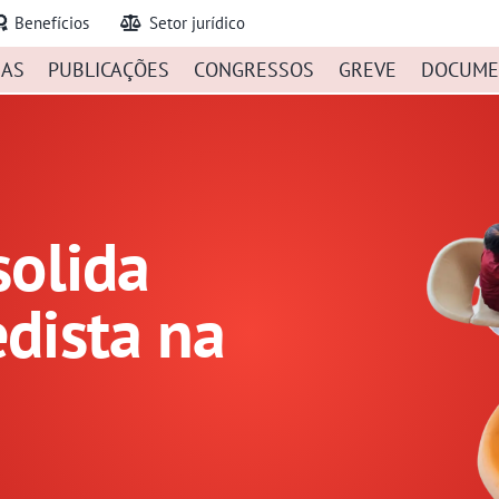
Benefícios
Setor jurídico
IAS
PUBLICAÇÕES
CONGRESSOS
GREVE
DOCUME
solida
dista na