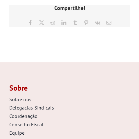
GALERIA
Compartilhe!
Facebook
X
Reddit
LinkedIn
Tumblr
Pinterest
Vk
E-
mail
Sobre
Sobre nós
Delegacias Sindicais
Coordenação
Conselho Fiscal
Equipe