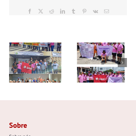
Facebook
X
Reddit
LinkedIn
Tumblr
Pinterest
Vk
E-
mail
Postagens Relacionadas
Sobre