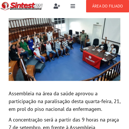
Ir
ÁREA DO FILIADO
Toggle
Toggle
para
Navigation
Navigation
Buscar
o
SOBRE
View
resultados
conteúdo
para:
Larger
Image
NOTÍCIAS
Filie-se
PUBLICAÇÕES
Benefícios
CONGRESSOS
Setor jurídico
Assembleia na área da saúde aprovou a
GREVE
participação na paralisação desta quarta-feira, 21,
em prol do piso nacional da enfermagem.
DOCUMENTOS
A concentração será a partir das 9 horas na praça
7 de setembro, em frente à Assembleia