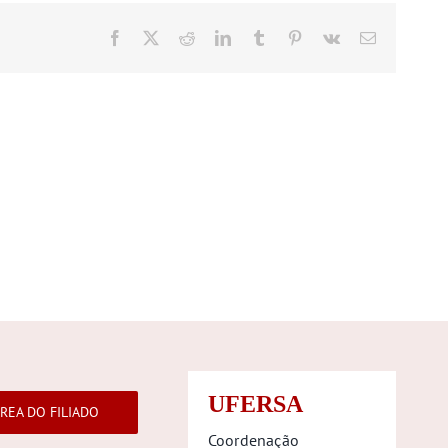
Facebook
X
Reddit
LinkedIn
Tumblr
Pinterest
Vk
E-
mail
UFERSA
REA DO FILIADO
Coordenação