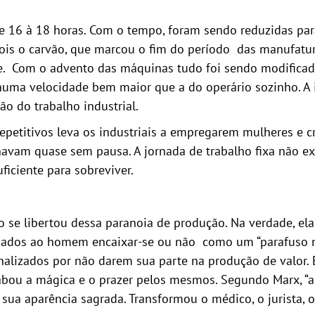
de 16 à 18 horas. Com o tempo, foram sendo reduzidas par
epois o carvão, que marcou o fim do período das manufatu
e. Com o advento das máquinas tudo foi sendo modificado 
ma velocidade bem maior que a do operário sozinho. A in
ão do trabalho industrial.
epetitivos leva os industriais a empregarem mulheres e c
avam quase sem pausa. A jornada de trabalho fixa não exi
ficiente para sobreviver.
se libertou dessa paranoia de produção. Na verdade, ela
ionados ao homem encaixar-se ou não como um “parafuso 
lizados por não darem sua parte na produção de valor. Es
Acabou a mágica e o prazer pelos mesmos. Segundo Marx, “a
sua aparência sagrada. Transformou o médico, o jurista, 