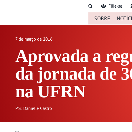
Ir
Filie-se
para
SOBRE
NOTÍC
o
conteúdo
7 de março de 2016
Aprovada a reg
da jornada de 
na UFRN
Por: Danielle Castro