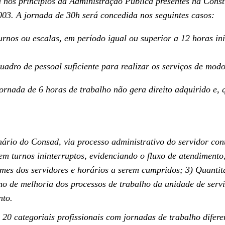
nos princípios da Administração Pública presentes na Const
003. A jornada de 30h será concedida nos seguintes casos:
rnos ou escalas, em período igual ou superior a 12 horas in
adro de pessoal suficiente para realizar os serviços de mod
jornada de 6 horas de trabalho não gera direito adquirido e,
ário do Consad, via processo administrativo do servidor cont
m turnos ininterruptos, evidenciando o fluxo de atendimento,
mes dos servidores e horários a serem cumpridos; 3) Quantita
ano de melhoria dos processos de trabalho da unidade de serv
nto.
20 categoriais profissionais com jornadas de trabalho diferen