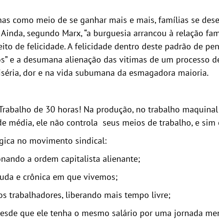
enas como meio de se ganhar mais e mais, famílias se des
 Ainda, segundo Marx, “a burguesia arrancou à relação fa
eito de felicidade. A felicidade dentro deste padrão de 
os” e a desumana alienação das vitimas de um processo de
 miséria, dor e na vida subumana da esmagadora maioria.
 Trabalho de 30 horas! Na produção, no trabalho maquinal 
e média, ele não controla seus meios de trabalho, e sim 
égica no movimento sindical:
onando a ordem capitalista alienante;
uda e crônica em que vivemos;
s trabalhadores, liberando mais tempo livre;
 desde que ele tenha o mesmo salário por uma jornada me