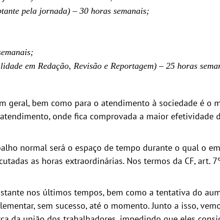
ptante pela jornada) – 30 horas semanais;
;
semanais;
lidade em Redação, Revisão e Reportagem) – 25 horas seman
 em geral, bem como para o atendimento à sociedade é o m
e atendimento, onde fica comprovada a maior efetividade 
balho normal será o espaço de tempo durante o qual o em
tadas as horas extraordinárias. Nos termos da CF, art. 7º,
onstante nos últimos tempos, bem como a tentativa do aum
lementar, sem sucesso, até o momento. Junto a isso, vem
 da união dos trabalhadores, impedindo que eles consiga