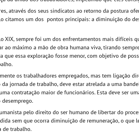
res, através dos seus sindicatos ao retorno da postura of
lo citamos um dos pontos principais: a diminuição do de
lo XIX, sempre foi um dos enfrentamentos mais difíceis q
rar ao máximo a mão de obra humana viva, tirando sempre
a que essa exploração fosse menor, com objetivo de possu
balho.
somente os trabalhadores empregados, mas tem ligação d
o da jornada de trabalho, deve estar atrelada a uma band
 uma contratação maior de funcionários. Esta deve ser uma
o desemprego.
umanista pelo direito do ser humano de libertar do proc
ndida sem que ocorra diminuição de remuneração, o que le
 de trabalho.